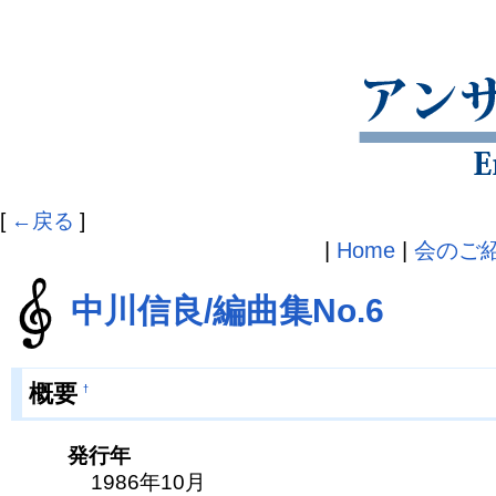
[
←戻る
]
|
Home
|
会のご
中川信良/編曲集No.6
概要
†
発行年
1986年10月