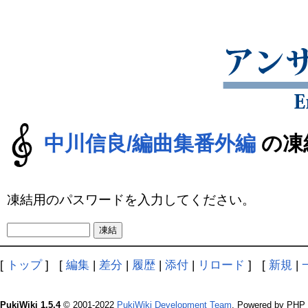
中川信良/編曲集番外編
の凍
凍結用のパスワードを入力してください。
[
トップ
] [
編集
|
差分
|
履歴
|
添付
|
リロード
] [
新規
|
PukiWiki 1.5.4
© 2001-2022
PukiWiki Development Team
. Powered by PHP 