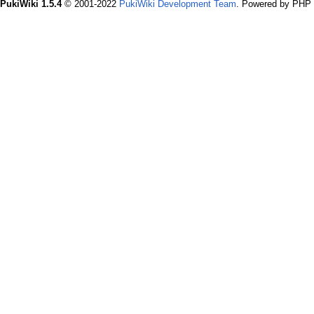
PukiWiki 1.5.4
© 2001-2022
PukiWiki Development Team
. Powered by PHP 