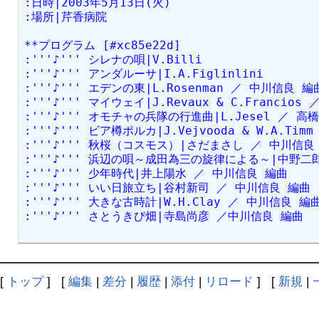
:日時|2003年5月13日(火)
:場所|芹香病院
**プログラム [#xc85e22d]
:'''♪''' シレナの唄|V.Billi
:'''♪''' アンダルーサ|I.A.Figlinlini
:'''♪''' エデンの東|L.Rosenman ／ 中川信良 編
:'''♪''' マイウェイ|J.Revaux & C.Francio
:'''♪''' オモチャの兵隊の行進曲|L.Jesel ／ 高
:'''♪''' ビア樽ポルカ|J.Vejvooda & W.A.Ti
:'''♪''' 秋桜（コスモス）|さだまさし ／ 中川信良
:'''♪''' 浜辺の唄～成田為三の旋律による～|中野二
:'''♪''' 少年時代|井上陽水 ／ 中川信良 編曲
:'''♪''' いい日旅立ち|谷村新司 ／ 中川信良 編曲
:'''♪''' 大きな古時計|W.H.Clay ／ 中川信良 編
:'''♪''' さとうきび畑|寺島尚彦 ／中川信良 編曲
[
トップ
] [
編集
|
差分
|
履歴
|
添付
|
リロード
] [
新規
|