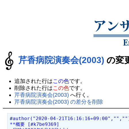
芹香病院演奏会(2003)
の変
追加された行は
この色
です。
削除された行は
この色
です。
芹香病院演奏会(2003)
へ行く。
芹香病院演奏会(2003) の差分を削除
#author("2020-04-21T16:16:16+09:00","",""
**概要 [#k7be9369]