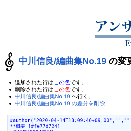
中川信良/編曲集No.19
の変
追加された行は
この色
です。
削除された行は
この色
です。
中川信良/編曲集No.19
へ行く。
中川信良/編曲集No.19 の差分を削除
#author("2020-04-14T18:09:46+09:00","",""
**概要 [#fe77d724]