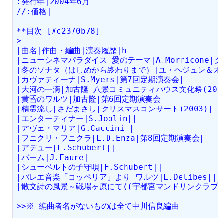
:発行年|2004年6月
//:価格|
**目次 [#c2370b78]
>
|曲名|作曲・編曲|演奏履歴|h
|ニューシネマパラダイス 愛のテーマ|A.Morricone|
|冬のソナタ（はしめから終わりまで）|ユ・ヘジュン＆オ
|カヴァティーナ|S.Myers|第7回定期演奏会|
|大河の一滴|加古隆|八景コミュニティハウス文化祭(200
|黄昏のワルツ|加古隆|第6回定期演奏会|
|精霊流し|さだまさし|クリスマスコンサート(2003)|
|エンターティナー|S.Joplin||
|アヴェ・マリア|G.Caccini||
|フニクリ・フニクラ|L.D.Enza|第8回定期演奏会|
|アデュー|F.Schubert||
|バーム|J.Faure||
|シューベルトの子守唄|F.Schubert||
|バレエ音楽「コッペリア」より ワルツ|L.Delibes||
|散文詩の風景～戦場ヶ原にて((宇都宮マンドリンクラブ 第
>>※ 編曲者名がないものは全て中川信良編曲