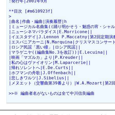
:発行年|2001年9月
**目次 [#m610923f]
>
|曲名|作曲・編曲|演奏履歴|h
|ミュージカル名曲集((踊り明かそう・魅惑の宵・シャル
|ニューシネマパラダイス|E.Morricone||
|イエスタデイ|J.Lennon P.Maccatny|第2回定期演
|エスパニアカーニ|N.Marquina|クリスマスコンサート(
|ロシア民謡「黒い瞳」|ロシア民謡||
|マラゲニヤ((編曲集No.3を改訂))|E.Lecuina||
|映画「マズルカ」より|P.Kreuder||
|私の心はヴァイオリン|M.Laparcerie||
|帰れソレントへ|E.De.Curts||
|ホフマンの舟歌|J.Offenbach||
|悲しきワルツ|J.Sibelius||
|メヌエット（交響曲第39番より）|W.A.Mozart|第2
>>※ 編曲者名がないものは全て中川信良編曲