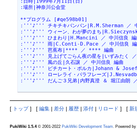
:日時|1999年7月11日(日)
:場所|神奈川公会堂
**プログラム [#qe598b01]
:'''♪''' チキチキバンバン|R.M.Sherman ／
:'''♪''' ウィーン、わが夢のまち|R.Sieczyn
:'''♪''' ひまわり|H.Mancini ／ 中川信良 
:'''♪''' 雨|C.Conti-D.Pace ／ 中川信良 
:'''♪''' 芭蕉布|**** ／ **** 編曲
:'''♪''' 見上げてごらん夜の星を|いずみたく 
:'''♪''' 風の丘|久石譲 ／ 中川信良 編曲
:'''♪''' ピチカート・ポルカ|Johann & Jose
:'''♪''' ローレライ・パラフレーズ|J.Nesvadba
:'''♪''' だんご３兄弟|内野真澄 ＆ 堀江由朗 
[
トップ
] [
編集
|
差分
|
履歴
|
添付
|
リロード
] [
新
PukiWiki 1.5.4
© 2001-2022
PukiWiki Development Team
. Powered by