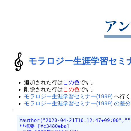
モラロジー生涯学習セミナー
追加された行は
この色
です。
削除された行は
この色
です。
モラロジー生涯学習セミナー(1999)
へ行く
モラロジー生涯学習セミナー(1999) の差
#author("2020-04-21T16:12:47+09:00",""
**概要 [#c3480eba]