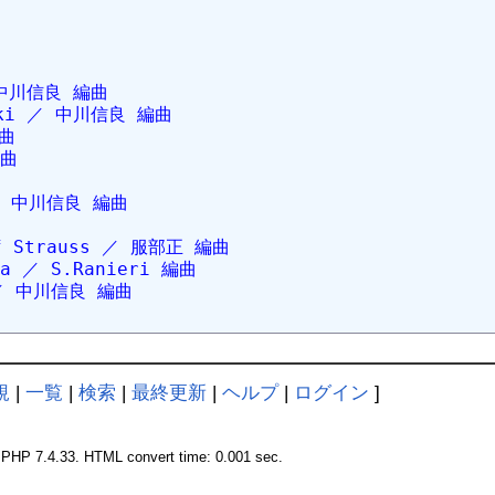
 中川信良 編曲
ski ／ 中川信良 編曲
編曲
編曲
／ 中川信良 編曲
f Strauss ／ 服部正 編曲
 ／ S.Ranieri 編曲
／ 中川信良 編曲
規
|
一覧
|
検索
|
最終更新
|
ヘルプ
|
ログイン
]
 PHP 7.4.33. HTML convert time: 0.001 sec.