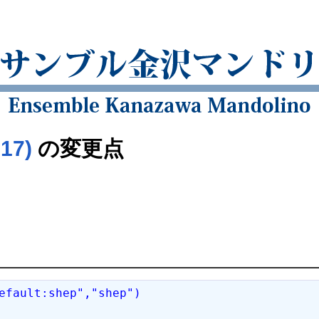
7)
の変更点
efault:shep","shep")