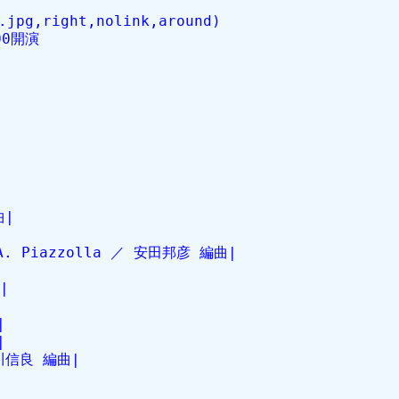
.jpg,right,nolink,around)
00開演
曲|
|
Piazzolla ／ 安田邦彦 編曲|
|
|
|
中川信良 編曲|