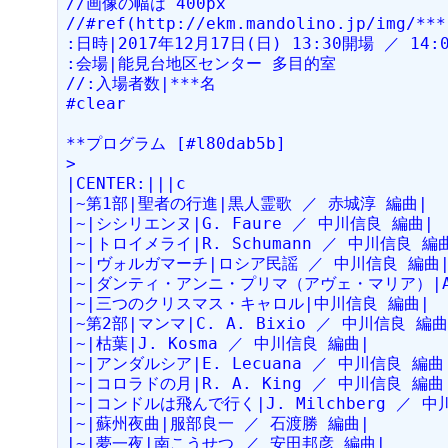
//画像の幅は 400px
//#ref(http://ekm.mandolino.jp/img/***
:日時|2017年12月17日(日) 13:30開場 ／ 14:
:会場|能見台地区センター 多目的室
//:入場者数|***名
#clear
**プログラム [#l80dab5b]
>
|CENTER:|||c
|~第1部|聖者の行進|黒人霊歌 ／ 赤城淳 編曲|
|~|シシリエンヌ|G. Faure ／ 中川信良 編曲|
|~|トロイメライ|R. Schumann ／ 中川信良 編
|~|ヴォルガマーチ|ロシア民謡 ／ 中川信良 編曲
|~|ダンティ・アンニ・プリマ（アヴェ・マリア）|A. 
|~|三つのクリスマス・キャロル|中川信良 編曲|
|~第2部|マンマ|C. A. Bixio ／ 中川信良 編曲
|~|枯葉|J. Kosma ／ 中川信良 編曲|
|~|アンダルシア|E. Lecuana ／ 中川信良 編曲
|~|コロラドの月|R. A. King ／ 中川信良 編曲
|~|コンドルは飛んで行く|J. Milchberg ／ 
|~|蘇州夜曲|服部良一 ／ 石渡勝 編曲|
|~|夢一夜|南こうせつ ／ 安田邦彦 編曲|