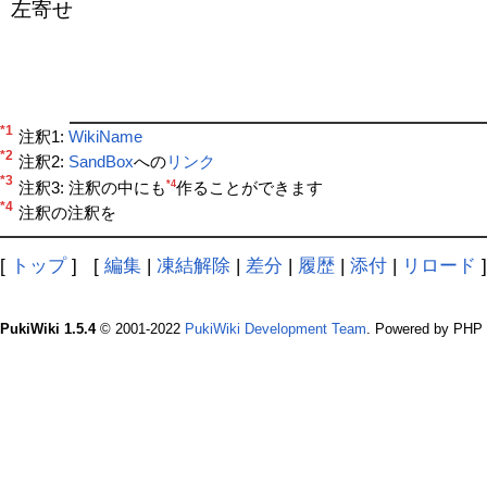
左寄せ
*1
注釈1:
WikiName
*2
注釈2:
SandBox
への
リンク
*3
*4
注釈3: 注釈の中にも
作ることができます
*4
注釈の注釈を
[
トップ
] [
編集
|
凍結解除
|
差分
|
履歴
|
添付
|
リロード
PukiWiki 1.5.4
© 2001-2022
PukiWiki Development Team
. Powered by PHP 