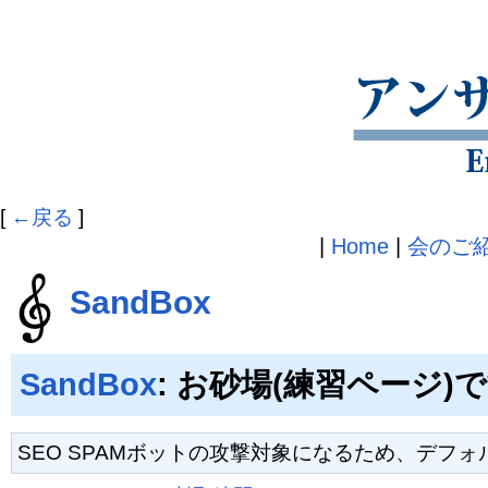
[
←戻る
]
|
Home
|
会のご
SandBox
SandBox
: お砂場(練習ページ)
SEO SPAMボットの攻撃対象になるため、デフ